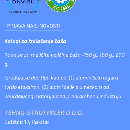
PRIJAVA NA E-NOVOSTI
Kalupi za izvlačenje čaša
Rade se za različite veličine čaša -150 g., 180 g., 200
g.
Izrađuju se dva tipa kalupa: (1) aluminijska legura -
tvrdo eloksiran, (2) alatni čelik s umetkom od
nehrđajućeg materijala za prehrambenu industriju
TEHNO-STROJ MILEK D.O.O.
Selišće 17, Rakitje