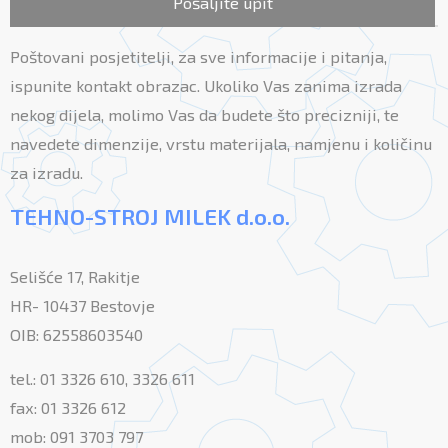
Pošaljite upit
Poštovani posjetitelji, za sve informacije i pitanja,
ispunite kontakt obrazac. Ukoliko Vas zanima izrada
nekog dijela, molimo Vas da budete što precizniji, te
navedete dimenzije, vrstu materijala, namjenu i količinu
za izradu.
TEHNO-STROJ MILEK d.o.o.
Selišće 17, Rakitje
HR- 10437 Bestovje
OIB: 62558603540
tel.: 01 3326 610, 3326 611
fax: 01 3326 612
mob: 091 3703 797