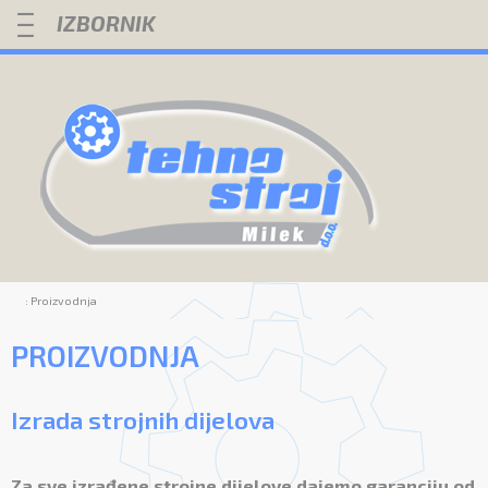
—
—
—
: Proizvodnja
PROIZVODNJA
Izrada strojnih dijelova
Za sve izrađene strojne dijelove dajemo garanciju od