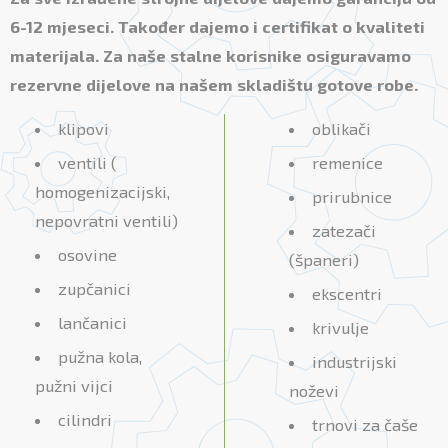
6-12 mjeseci. Također dajemo i certifikat o kvaliteti
materijala. Za naše stalne korisnike osiguravamo
rezervne dijelove na našem skladištu gotove robe.
klipovi
oblikači
ventili (
remenice
homogenizacijski,
prirubnice
nepovratni ventili)
zatezači
osovine
(španeri)
zupčanici
ekscentri
lančanici
krivulje
pužna kola,
industrijski
pužni vijci
noževi
cilindri
trnovi za čaše